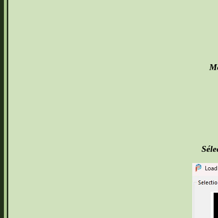
Mo
Séle