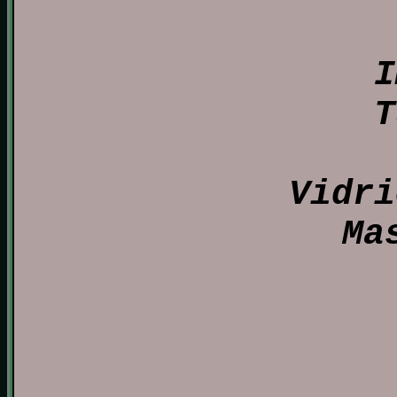
I
T
Vidri
Ma