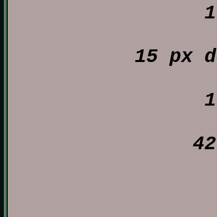
1
15 px d
1
42