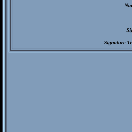
Na
Si
Signature T